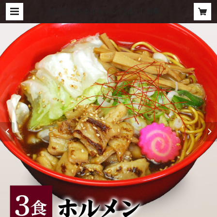
旭川しょうゆホルメン(3食) | 加藤屋
ラーメン